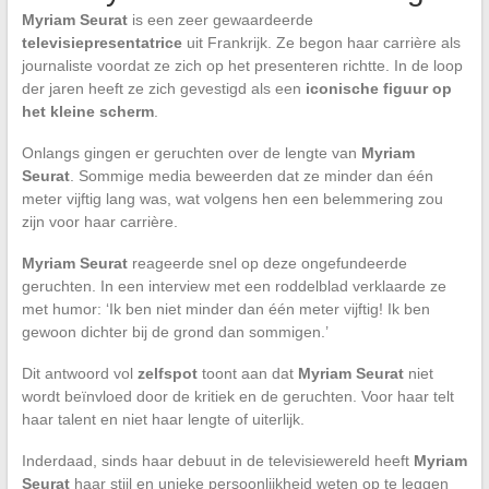
Myriam Seurat
is een zeer gewaardeerde
televisiepresentatrice
uit Frankrijk. Ze begon haar carrière als
journaliste voordat ze zich op het presenteren richtte. In de loop
der jaren heeft ze zich gevestigd als een
iconische figuur op
het kleine scherm
.
Onlangs gingen er geruchten over de lengte van
Myriam
Seurat
. Sommige media beweerden dat ze minder dan één
meter vijftig lang was, wat volgens hen een belemmering zou
zijn voor haar carrière.
Myriam Seurat
reageerde snel op deze ongefundeerde
geruchten. In een interview met een roddelblad verklaarde ze
met humor: ‘Ik ben niet minder dan één meter vijftig! Ik ben
gewoon dichter bij de grond dan sommigen.’
Dit antwoord vol
zelfspot
toont aan dat
Myriam Seurat
niet
wordt beïnvloed door de kritiek en de geruchten. Voor haar telt
haar talent en niet haar lengte of uiterlijk.
Inderdaad, sinds haar debuut in de televisiewereld heeft
Myriam
Seurat
haar stijl en unieke persoonlijkheid weten op te leggen