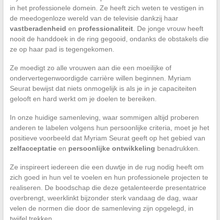
in het professionele domein. Ze heeft zich weten te vestigen in
de meedogenloze wereld van de televisie dankzij haar
vastberadenheid
en
professionaliteit
. De jonge vrouw heeft
nooit de handdoek in de ring gegooid, ondanks de obstakels die
ze op haar pad is tegengekomen.
Ze moedigt zo alle vrouwen aan die een moeilijke of
ondervertegenwoordigde carrière willen beginnen. Myriam
Seurat bewijst dat niets onmogelijk is als je in je capaciteiten
gelooft en hard werkt om je doelen te bereiken.
In onze huidige samenleving, waar sommigen altijd proberen
anderen te labelen volgens hun persoonlijke criteria, moet je het
positieve voorbeeld dat Myriam Seurat geeft op het gebied van
zelfacceptatie
en
persoonlijke ontwikkeling
benadrukken.
Ze inspireert iedereen die een duwtje in de rug nodig heeft om
zich goed in hun vel te voelen en hun professionele projecten te
realiseren. De boodschap die deze getalenteerde presentatrice
overbrengt, weerklinkt bijzonder sterk vandaag de dag, waar
velen de normen die door de samenleving zijn opgelegd, in
twijfel trekken.