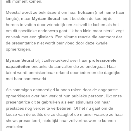
elk moment komen.
Meestal wordt ze bekritiseerd om haar
lichaam
(met name haar
lengte), maar
Myriam Seurat
heeft besloten de koe bij de
horens te vatten door vriendelijk om zichzelf te lachen als het
om dit specifieke onderwerp gaat: ‘Ik ben klein maar sterk’, zegt
ze vaak met een glimlach. Een slimme reactie die aantoont dat
de presentatrice niet wordt beïnvloed door deze kwade
opmerkingen.
Myriam Seurat
blijft zelfverzekerd over haar
professionele
capaciteiten
ondanks de aanvallen die ze ondergaat. Haar
talent wordt onmiskenbaar erkend door iedereen die dagelijks
met haar samenwerkt.
Als sommigen ontmoedigd kunnen raken door de ongepaste
opmerkingen over hun werk of hun publieke persoon, lijkt onze
presentatrice dit te gebruiken als een stimulans om haar
prestaties nog verder te verbeteren. Of het nu gaat om de
keuze van de outfits die ze draagt of de manier waarop ze haar
shows presenteert, niets lijkt haar zelfvertrouwen te kunnen
wankelen.