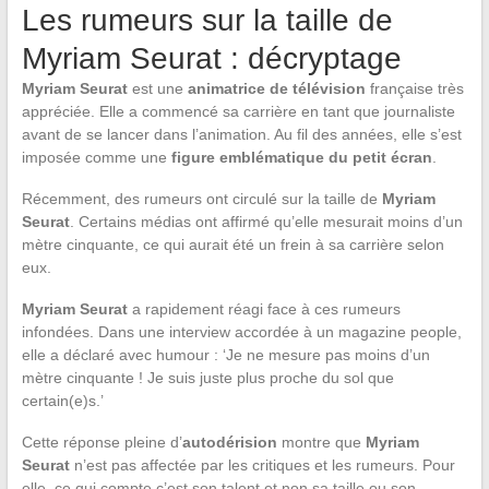
Les rumeurs sur la taille de
Myriam Seurat : décryptage
Myriam Seurat
est une
animatrice de télévision
française très
appréciée. Elle a commencé sa carrière en tant que journaliste
avant de se lancer dans l’animation. Au fil des années, elle s’est
imposée comme une
figure emblématique du petit écran
.
Récemment, des rumeurs ont circulé sur la taille de
Myriam
Seurat
. Certains médias ont affirmé qu’elle mesurait moins d’un
mètre cinquante, ce qui aurait été un frein à sa carrière selon
eux.
Myriam Seurat
a rapidement réagi face à ces rumeurs
infondées. Dans une interview accordée à un magazine people,
elle a déclaré avec humour : ‘Je ne mesure pas moins d’un
mètre cinquante ! Je suis juste plus proche du sol que
certain(e)s.’
Cette réponse pleine d’
autodérision
montre que
Myriam
Seurat
n’est pas affectée par les critiques et les rumeurs. Pour
elle, ce qui compte c’est son talent et non sa taille ou son