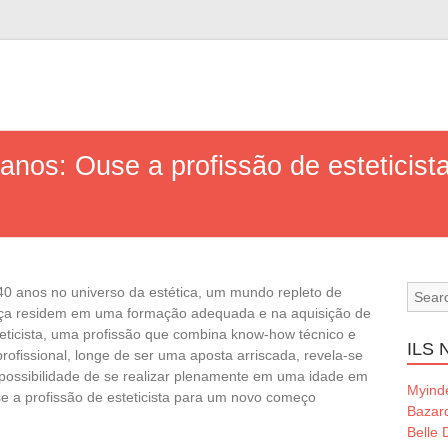
anos: Ouse a profissão de esteticist
0 anos no universo da estética, um mundo repleto de
nça residem em uma formação adequada e na aquisição de
steticista, uma profissão que combina know-how técnico e
ILS
ofissional, longe de ser uma aposta arriscada, revela-se
possibilidade de se realizar plenamente em uma idade em
Myind
se a profissão de esteticista para um novo começo
Bazard
Belle 