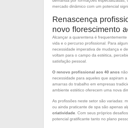
demanda por formações especializadas, 
mercado dinâmico com um potencial signif
Renascença profissio
novo florescimento 
Alcançar a quarentena é frequentemente
vida e o percurso profissional. Para algu
necessidade imperativa de mudança e de 
voltam para o campo da estética, percebi
satisfação pessoal.
O renovo profissional aos 40 anos
não 
necessidade para aqueles que aspiram a 
amarras do trabalho em empresas tradicion
ambiente estético oferecem uma nova di
As profissões neste setor são variadas: maq
ou ainda praticante de spa são apenas a
criatividade
. Com seus próprios desafio
potencial gratificante tanto no plano pess