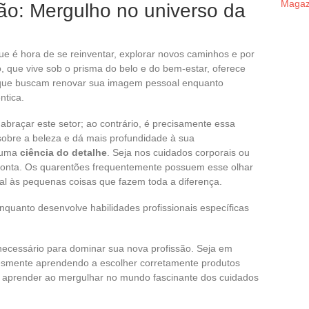
Magazi
ão: Mergulho no universo da
ue é hora de se reinventar, explorar novos caminhos e por
o, que vive sob o prisma do belo e do bem-estar, oferece
 que buscam renovar sua imagem pessoal enquanto
ntica.
raçar este setor; ao contrário, é precisamente essa
sobre a beleza e dá mais profundidade à sua
o uma
ciência do detalhe
. Seja nos cuidados corporais ou
conta. Os quarentões frequentemente possuem esse olhar
al às pequenas coisas que fazem toda a diferença.
quanto desenvolve habilidades profissionais específicas
necessário para dominar sua nova profissão. Seja em
smente aprendendo a escolher corretamente produtos
 a aprender ao mergulhar no mundo fascinante dos cuidados