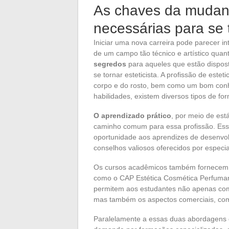
As chaves da mudan
necessárias para se t
Iniciar uma nova carreira pode parecer in
de um campo tão técnico e artístico quant
segredos
para aqueles que estão dispost
se tornar esteticista. A profissão de este
corpo e do rosto, bem como um bom conh
habilidades, existem diversos tipos de fo
O aprendizado prático
, por meio de est
caminho comum para essa profissão. Esse
oportunidade aos aprendizes de desenvol
conselhos valiosos oferecidos por especial
Os cursos acadêmicos também fornece
como o CAP Estética Cosmética Perfumar
permitem aos estudantes não apenas comp
mas também os aspectos comerciais, como
Paralelamente a essas duas abordagens 