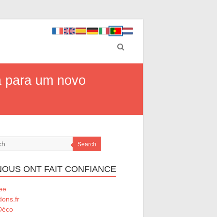
a para um novo
Search
 NOUS ONT FAIT CONFIANCE
ee
ons.fr
Déco