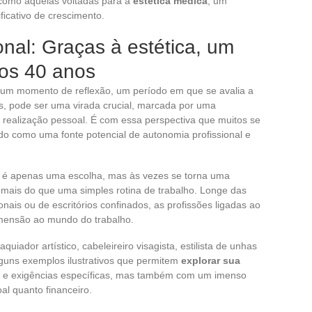
como aquelas voltadas para a
estética médica
, um
icativo de crescimento.
nal: Graças à estética, um
aos 40 anos
 um momento de reflexão, um período em que se avalia a
ns, pode ser uma virada crucial, marcada por uma
realização pessoal. É com essa perspectiva que muitos se
do como uma fonte potencial de autonomia profissional e
é apenas uma escolha, mas às vezes se torna uma
mais do que uma simples rotina de trabalho. Longe das
ais ou de escritórios confinados, as profissões ligadas ao
mensão ao mundo do trabalho.
uiador artístico, cabeleireiro visagista, estilista de unhas
lguns exemplos ilustrativos que permitem
explorar sua
s e exigências específicas, mas também com um imenso
oal quanto financeiro.