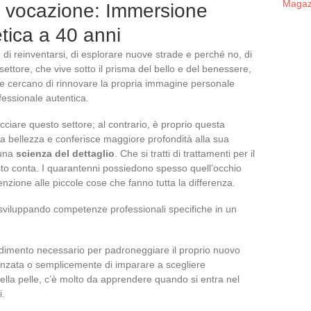
Magazi
ia vocazione: Immersione
etica a 40 anni
 di reinventarsi, di esplorare nuove strade e perché no, di
settore, che vive sotto il prisma del bello e del benessere,
che cercano di rinnovare la propria immagine personale
essionale autentica.
iare questo settore; al contrario, è proprio questa
lla bellezza e conferisce maggiore profondità alla sua
 una
scienza del dettaglio
. Che si tratti di trattamenti per il
esto conta. I quarantenni possiedono spesso quell’occhio
enzione alle piccole cose che fanno tutta la differenza.
viluppando competenze professionali specifiche in un
dimento necessario per padroneggiare il proprio nuovo
vanzata o semplicemente di imparare a scegliere
della pelle, c’è molto da apprendere quando si entra nel
i.