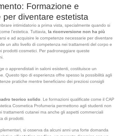
amento: Formazione e
 per diventare estetista
brare intimidatorio a prima vista, specialmente quando si
 come l’estetica. Tuttavia,
la riconversione non ha più
arsi e ad acquisire le competenze necessarie per diventare
iede un alto livello di competenza nei trattamenti del corpo e
i prodotti cosmetici. Per padroneggiare queste
i.
ge o apprendistati in saloni esistenti, costituisce un
 Questo tipo di esperienza offre spesso la possibilità agli
tenze pratiche mentre beneficiano dei preziosi consigli
adro teorico solido
. Le formazioni qualificate come il CAP
stetica Cosmetica Profumeria permettono agli studenti non
ei trattamenti cutanei ma anche gli aspetti commerciali
a di prodotti.
plementari, si osserva da alcuni anni una forte domanda