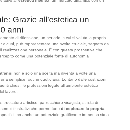
lative all’
estetica medica
, un mercato dinamico con un
le: Grazie all’estetica un
0 anni
nto di riflessione, un periodo in cui si valuta la propria
Per alcuni, può rappresentare una svolta cruciale, segnata da
i realizzazione personale. È con questa prospettiva che
 percepito come una potenziale fonte di autonomia
nt’anni
non è solo una scelta ma diventa a volte una
 una semplice routine quotidiana. Lontano dalle costrizioni
bienti chiusi, le professioni legate all’ambiente estetico
el lavoro.
 truccatore artistico, parrucchiere visagista, stilista di
esempi illustrativi che permettono
di esplorare la propria
ti specifici ma anche un potenziale gratificante immenso sia a