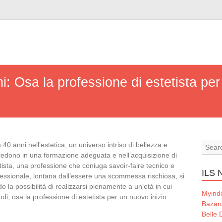
: Osa la professione di estetista per
0 anni nell’estetica, un universo intriso di bellezza e
iedono in una formazione adeguata e nell’acquisizione di
ista, una professione che coniuga savoir-faire tecnico e
ILS
rofessionale, lontana dall’essere una scommessa rischiosa, si
o la possibilità di realizzarsi pienamente a un’età in cui
Myind
di, osa la professione di estetista per un nuovo inizio
Bazard
Belle 