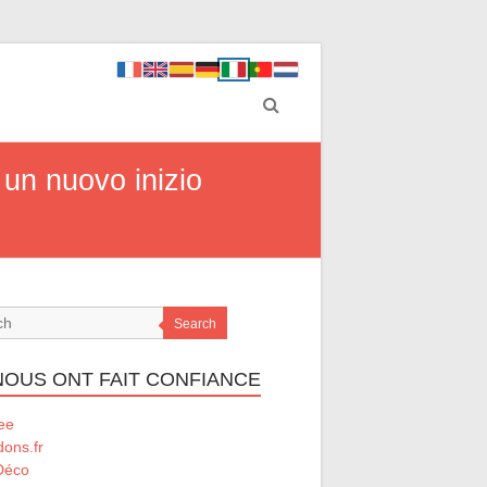
 un nuovo inizio
Search
 NOUS ONT FAIT CONFIANCE
ee
ons.fr
Déco