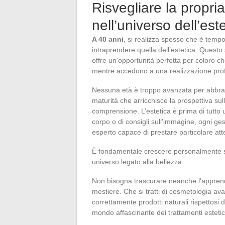
Risvegliare la propr
nell’universo dell’est
A 40 anni
, si realizza spesso che è tempo
intraprendere quella dell’estetica. Questo 
offre un’opportunità perfetta per coloro 
mentre accedono a una realizzazione prof
Nessuna età è troppo avanzata per abbracc
maturità che arricchisce la prospettiva su
comprensione. L’estetica è prima di tutto
corpo o di consigli sull’immagine, ogni g
esperto capace di prestare particolare att
È fondamentale crescere personalmente s
universo legato alla bellezza.
Non bisogna trascurare neanche l’appren
mestiere. Che si tratti di cosmetologia a
correttamente prodotti naturali rispettosi 
mondo affascinante dei trattamenti estetic