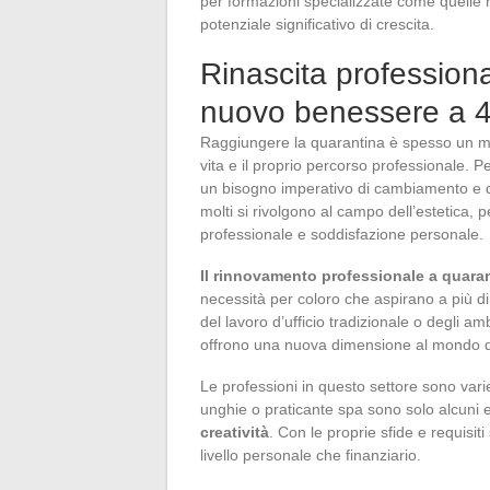
per formazioni specializzate come quelle re
potenziale significativo di crescita.
Rinascita professiona
nuovo benessere a 4
Raggiungere la quarantina è spesso un mome
vita e il proprio percorso professionale. 
un bisogno imperativo di cambiamento e d
molti si rivolgono al campo dell’estetica,
professionale e soddisfazione personale.
Il rinnovamento professionale a quara
necessità per coloro che aspirano a più di
del lavoro d’ufficio tradizionale o degli am
offrono una nuova dimensione al mondo d
Le professioni in questo settore sono varie:
unghie o praticante spa sono solo alcuni 
creatività
. Con le proprie sfide e requisi
livello personale che finanziario.