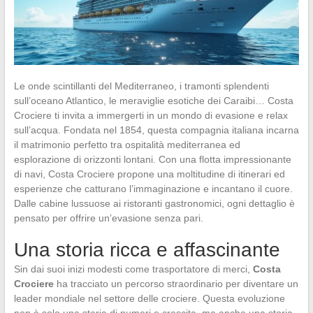
Le onde scintillanti del Mediterraneo, i tramonti splendenti
sull’oceano Atlantico, le meraviglie esotiche dei Caraibi… Costa
Crociere ti invita a immergerti in un mondo di evasione e relax
sull’acqua. Fondata nel 1854, questa compagnia italiana incarna
il matrimonio perfetto tra ospitalità mediterranea ed
esplorazione di orizzonti lontani. Con una flotta impressionante
di navi, Costa Crociere propone una moltitudine di itinerari ed
esperienze che catturano l’immaginazione e incantano il cuore.
Dalle cabine lussuose ai ristoranti gastronomici, ogni dettaglio è
pensato per offrire un’evasione senza pari.
Una storia ricca e affascinante
Sin dai suoi inizi modesti come trasportatore di merci,
Costa
Crociere
ha tracciato un percorso straordinario per diventare un
leader mondiale nel settore delle crociere. Questa evoluzione
non è solo una storia di numeri e crescita, ma anche una storia