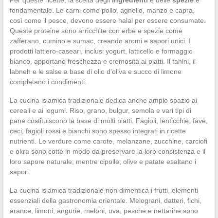
fondamentale. Le carni come pollo, agnello, manzo e capra,
così come il pesce, devono essere halal per essere consumate.
Queste proteine sono arricchite con erbe e spezie come
zafferano, cumino e sumac, creando aromi e sapori unici. I
prodotti lattiero-caseari, inclusi yogurt, latticello e formaggio
bianco, apportano freschezza e cremosità ai piatti. Il tahini, il
labneh e le salse a base di olio d’oliva e succo di limone
completano i condimenti.
La cucina islamica tradizionale dedica anche ampio spazio ai
cereali e ai legumi. Riso, grano, bulgur, semola e vari tipi di
pane costituiscono la base di molti piatti. Fagioli, lenticchie, fave,
ceci, fagioli rossi e bianchi sono spesso integrati in ricette
nutrienti. Le verdure come carote, melanzane, zucchine, carciofi
e okra sono cotte in modo da preservare la loro consistenza e il
loro sapore naturale, mentre cipolle, olive e patate esaltano i
sapori.
La cucina islamica tradizionale non dimentica i frutti, elementi
essenziali della gastronomia orientale. Melograni, datteri, fichi,
arance, limoni, angurie, meloni, uva, pesche e nettarine sono