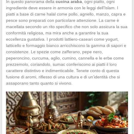
In questo panorama della
cucina araba
, ogni piatto, ogni
ingrediente deve essere in armonia con le leggi dell’Islam. I
piatti a base di carne halal come pollo, agnello, manzo, capra e
pesce sono preparati con particolare attenzione. La carne è
macellata secondo un rito specifico che non solo assicura la sua
conformità religiosa, ma mira anche a garantire la sua
eccellenza gustativa. I prodotti lattiero-caseari come yogurt,
latticello e formaggio bianco arricchiscono la gamma di sapori e
consistenze. Le spezie come zafferano, pepe nero,
peperoncino, curcuma, aglio, cumino, cannella e le erbe come
prezzemolo, coriandolo, sumac conferiscono ai piatti il loro
carattere distintivo e indimenticabile. Tenete conto di questa
fusione di aromi, riflesso di una cultura e di un’identità che si
assaporano tanto quanto si vivono.