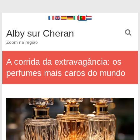
Alby sur Cheran
Zoom na região
A corrida da extravagância: os
perfumes mais caros do mundo