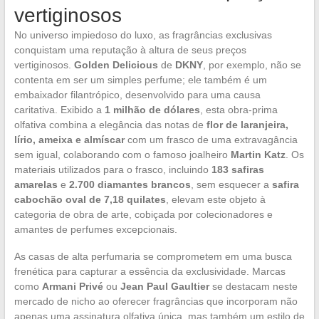
vertiginosos
No universo impiedoso do luxo, as fragrâncias exclusivas
conquistam uma reputação à altura de seus preços
vertiginosos.
Golden Delicious
de
DKNY
, por exemplo, não se
contenta em ser um simples perfume; ele também é um
embaixador filantrópico, desenvolvido para uma causa
caritativa. Exibido a
1 milhão de dólares
, esta obra-prima
olfativa combina a elegância das notas de
flor de laranjeira,
lírio, ameixa e almíscar
com um frasco de uma extravagância
sem igual, colaborando com o famoso joalheiro
Martin Katz
. Os
materiais utilizados para o frasco, incluindo
183 safiras
amarelas
e
2.700 diamantes brancos
, sem esquecer a
safira
cabochão oval de 7,18 quilates
, elevam este objeto à
categoria de obra de arte, cobiçada por colecionadores e
amantes de perfumes excepcionais.
As casas de alta perfumaria se comprometem em uma busca
frenética para capturar a essência da exclusividade. Marcas
como
Armani Privé
ou
Jean Paul Gaultier
se destacam neste
mercado de nicho ao oferecer fragrâncias que incorporam não
apenas uma assinatura olfativa única, mas também um estilo de