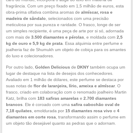
fragrância. Com um preço fixado em 1,5 milhão de euros, esta
obra-prima olfativa combina aromas de
almíscar, rosa e
madeira de sândalo
, selecionados com uma precisão
meticulosa por sua pureza e raridade. O frasco, longe de ser
um simples recipiente, é uma peça de arte por si só, adornada
com mais de
3.500 diamantes e pérolas
, e moldada com
2,5
kg de ouro e 5,9 kg de prata
. Essa alquimia entre perfume e
joalheria faz de Shumukh um objeto de cobiça para os amantes
do luxo e colecionadores.
Por outro lado,
Golden Delicious
de
DKNY
também ocupa um
lugar de destaque na lista de desejos dos conhecedores.
Avaliado em 1 milhão de dólares, este perfume se destaca por
suas notas de
flor de laranjeira, lírio, ameixa e almíscar
. O
frasco, criado em colaboração com o renomado joalheiro Martin
Katz, brilha com
183 safiras amarelas
e
2.700 diamantes
brancos
. Ele é coroado com uma
safira cabochão oval de
7,18 quilates
, emoldurada por
15 diamantes rosa vivo
e
4
diamantes em corte rosa
, transformando assim o perfume em
um objeto tão desejável quanto as pedras que o adornam.