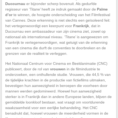
Ducournau
er bijzonder scherp bovenuit. Als gedurfde
regisseur van ‘Titane’ heeft ze indruk gemaakt door de
Palme
d’or
te winnen, de hoogste onderscheiding van het Filmfestival
van Cannes. Deze erkenning is niet slechts een geïsoleerd feit:
het vertegenwoordigt een keerpunt voor
Frankrijk
, dat in
Ducournau een ambassadeur van zijn cinema ziet, zowel op
nationaal als internationaal niveau. ‘Titane’ is aangewezen om
Frankrijk te vertegenwoordigen, wat getuigt van de erkenning
van een cinema die durft de conventies te doorbreken en de
grenzen van de realiteit te verleggen.
Het Nationaal Centrum voor Cinema en Beeldanimatie (CNC)
publiceert, door de rol van
vrouwen
in de filmindustrie te
onderzoeken, een onthullende studie. Vrouwen, die 44,5 % van
de tijdelijke krachten in de productie van fictiefilms uitmaken,
bevestigen hun aanwezigheid in beroepen die voorheen door
mannen werden gedomineerd. Hoewel hun aanwezigheid
sterker is in Frankrijk dan in andere Europese landen, blijven de
gemiddelde loonkloof bestaan, wat vraagt om voortdurende
waakzaamheid voor een eerlijke behandeling. Het CNC
benadrukt dat, hoewel vrouwen de meerderheid vormen in de