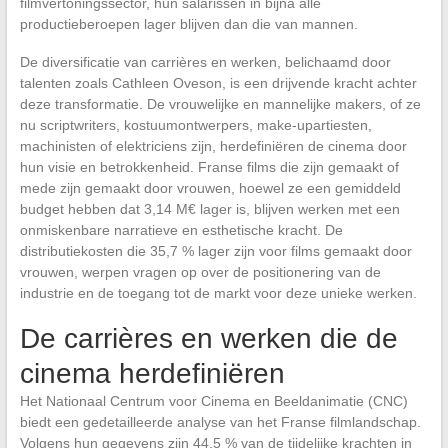
filmvertoningssector, hun salarissen in bijna alle
productieberoepen lager blijven dan die van mannen.
De diversificatie van carrières en werken, belichaamd door
talenten zoals Cathleen Oveson, is een drijvende kracht achter
deze transformatie. De vrouwelijke en mannelijke makers, of ze
nu scriptwriters, kostuumontwerpers, make-upartiesten,
machinisten of elektriciens zijn, herdefiniëren de cinema door
hun visie en betrokkenheid. Franse films die zijn gemaakt of
mede zijn gemaakt door vrouwen, hoewel ze een gemiddeld
budget hebben dat 3,14 M€ lager is, blijven werken met een
onmiskenbare narratieve en esthetische kracht. De
distributiekosten die 35,7 % lager zijn voor films gemaakt door
vrouwen, werpen vragen op over de positionering van de
industrie en de toegang tot de markt voor deze unieke werken.
De carrières en werken die de
cinema herdefiniëren
Het Nationaal Centrum voor Cinema en Beeldanimatie (CNC)
biedt een gedetailleerde analyse van het Franse filmlandschap.
Volgens hun gegevens zijn 44,5 % van de tijdelijke krachten in