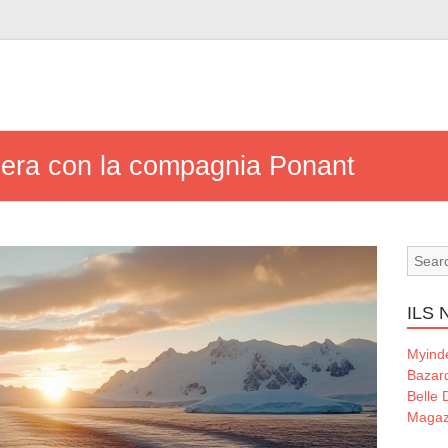
ciera con la compagnia Ponant
ILS
Myind
Bazard
Belle 
Magazi