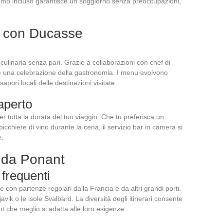
omo incluso garantisce un soggiorno senza preoccupazioni,
a con Ducasse
ulinaria senza pari. Grazie a collaborazioni con chef di
 una celebrazione della gastronomia. I menu evolvono
sapori locali delle destinazioni visitate.
aperto
 tutta la durata del tuo viaggio. Che tu preferisca un
bicchiere di vino durante la cena, il servizio bar in camera si
e.
e da Ponant
 frequenti
 con partenze regolari dalla Francia e da altri grandi porti.
ik o le isole Svalbard. La diversità degli itinerari consente
ant che meglio si adatta alle loro esigenze.