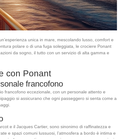
un’esperienza unica in mare, mescolando lusso, comfort e
ventura polare o di una fuga soleggiata, le crociere Ponant
zioni da sogno, il tutto con un servizio di alta gamma e
are con Ponant
ersonale francofono
zio francofono eccezionale, con un personale attento e
quipaggio si assicurano che ogni passeggero si senta come a
aggi.
o
ot e il Jacques Cartier, sono sinonimo di raffinatezza e
te e spazi comuni lussuosi, l’atmosfera a bordo è intima e