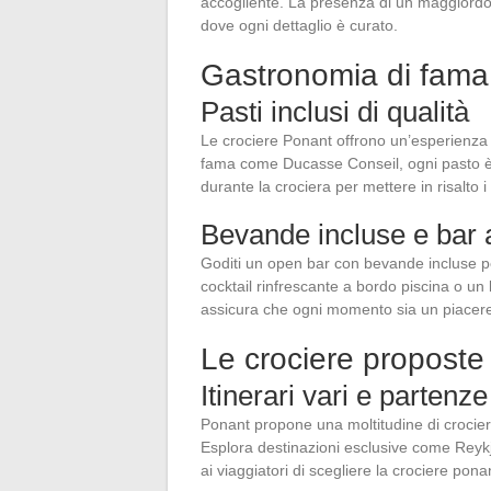
accogliente. La presenza di un maggiord
dove ogni dettaglio è curato.
Gastronomia di fam
Pasti inclusi di qualità
Le crociere Ponant offrono un’esperienza c
fama come Ducasse Conseil, ogni pasto è
durante la crociera per mettere in risalto i 
Bevande incluse e bar 
Goditi un open bar con bevande incluse per
cocktail rinfrescante a bordo piscina o un 
assicura che ogni momento sia un piacer
Le crociere propost
Itinerari vari e partenze
Ponant propone una moltitudine di crociere
Esplora destinazioni esclusive come Reykjav
ai viaggiatori di scegliere la crociere pon