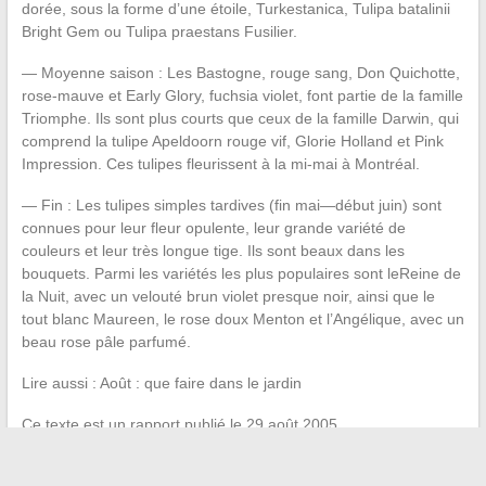
dorée, sous la forme d’une étoile, Turkestanica, Tulipa batalinii
Bright Gem ou Tulipa praestans Fusilier.
— Moyenne saison : Les Bastogne, rouge sang, Don Quichotte,
rose-mauve et Early Glory, fuchsia violet, font partie de la famille
Triomphe. Ils sont plus courts que ceux de la famille Darwin, qui
comprend la tulipe Apeldoorn rouge vif, Glorie Holland et Pink
Impression. Ces tulipes fleurissent à la mi-mai à Montréal.
— Fin : Les tulipes simples tardives (fin mai—début juin) sont
connues pour leur fleur opulente, leur grande variété de
couleurs et leur très longue tige. Ils sont beaux dans les
bouquets. Parmi les variétés les plus populaires sont leReine de
la Nuit, avec un velouté brun violet presque noir, ainsi que le
tout blanc Maureen, le rose doux Menton et l’Angélique, avec un
beau rose pâle parfumé.
Lire aussi : Août : que faire dans le jardin
Ce texte est un rapport publié le 29 août 2005.
Tag :
plantation tulipes à quelle saison